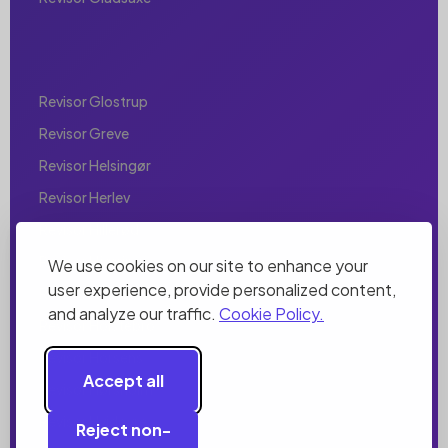
Revisor Glostrup
Revisor Greve
Revisor Helsingør
Revisor Herlev
Revisor Hillerød
Revisor Hjørring
We use cookies on our site to enhance your
user experience, provide personalized content,
Revisor Holbæk
and analyze our traffic.
Cookie Policy.
Revisor Holstebro
Revisor Horsens
Accept all
Revisor Hørsholm
Revisor Hvidovre
Reject non-