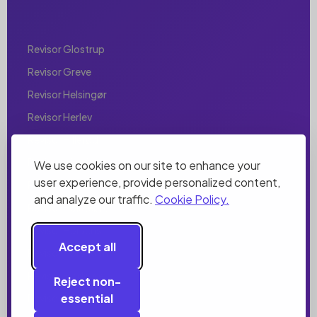
Revisor Glostrup
Revisor Greve
Revisor Helsingør
Revisor Herlev
Revisor Hillerød
Revisor Hjørring
We use cookies on our site to enhance your
user experience, provide personalized content,
Revisor Holbæk
and analyze our traffic.
Cookie Policy.
Revisor Holstebro
Revisor Horsens
Accept all
Revisor Hørsholm
Revisor Hvidovre
Reject non-
essential
Revisor Ishøj