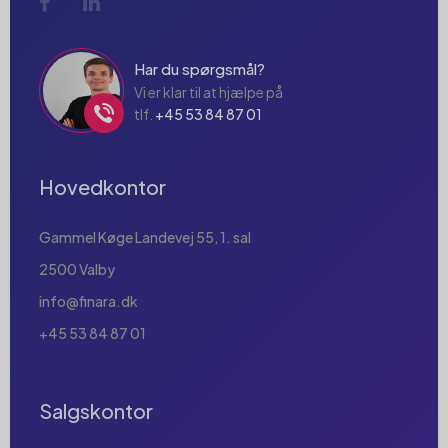
Har du spørgsmål?
Vi er klar til at hjælpe på
tlf.
+45 53 84 87 01
Hovedkontor
Gammel Køge Landevej 55, 1. sal
2500 Valby
info@finara.dk
+45 53 84 87 01
Salgskontor