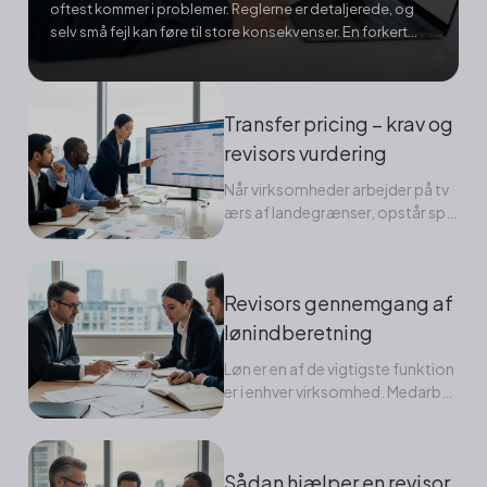
oftest kommer i problemer. Reglerne er detaljerede, og
selv små fejl kan føre til store konsekvenser. En forkert
angivelse kan betyde bøder, renter eller unødvendige
efterbetalinger til Skattestyrelsen. Her spiller revisor...
Transfer pricing – krav og
revisors vurdering
Når virksomheder arbejder på tv
ærs af landegrænser, opstår spø
rgsmålet: hvordan skal priserne f
astsættes,...
Revisors gennemgang af
lønindberetning
Løn er en af de vigtigste funktion
er i enhver virksomhed. Medarbej
derne forventer at...
Sådan hjælper en revisor